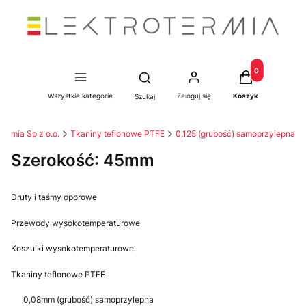
Produkty w kosz
Otwórz wyszukiwarkę
Wszystkie kategorie
Zaloguj się
Koszyk
Szukaj
otermia Sp z o.o.
Tkaniny teflonowe PTFE
0,125 (grubość) samoprzylepna
Szerokość: 45mm
Druty i taśmy oporowe
Przewody wysokotemperaturowe
Koszulki wysokotemperaturowe
Tkaniny teflonowe PTFE
0,08mm (grubość) samoprzylepna