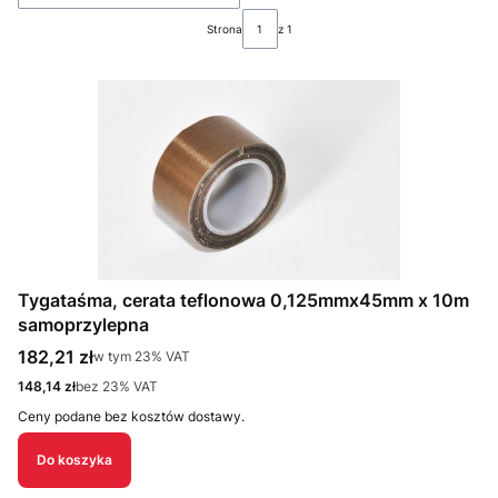
Strona
z 1
Tygataśma, cerata teflonowa 0,125mmx45mm x 10m
samoprzylepna
Cena brutto
182,21 zł
w tym %s VAT
w tym
23%
VAT
Cena netto
148,14 zł
bez 23% VAT
Ceny podane bez kosztów dostawy.
Do koszyka