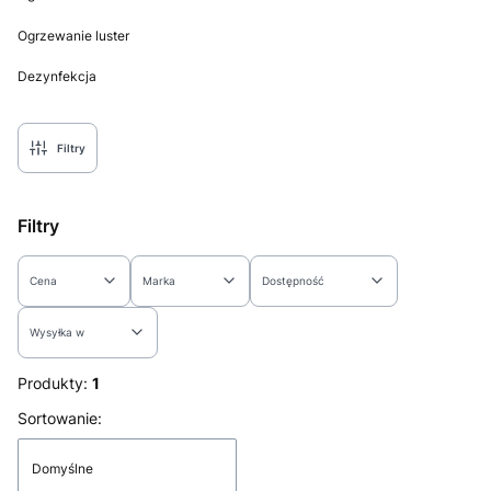
Ogrzewanie luster
Dezynfekcja
Koniec menu
Filtry
Filtry
Cena
Marka
Dostępność
Wysyłka w
Koniec filtrów
Produkty:
1
Lista produktów
Sortowanie:
Domyślne