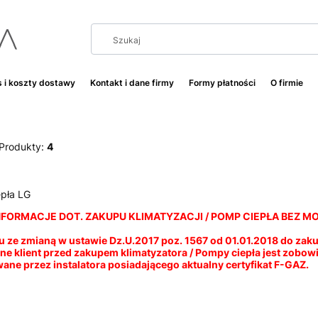
 i koszty dostawy
Kontakt i dane firmy
Formy płatności
O firmie
Produkty:
4
pła LG
FORMACJE DOT. ZAKUPU KLIMATYZACJI / POMP CIEPŁA BEZ M
 ze zmianą w ustawie Dz.U.2017 poz. 1567 od 01.01.2018 do zak
ane klient przed zakupem klimatyzatora / Pompy ciepła jest zobow
ne przez instalatora posiadającego aktualny certyfikat F-GAZ.