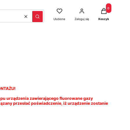
Produkty w kosz
Ulubione
Zaloguj się
Koszyk
Wyczyść
Szukaj
ONTAŻU!
upu urządzenia zawierającego fluorowane gazy
iązany przesłać poświadczenie, iż urządzenie zostanie