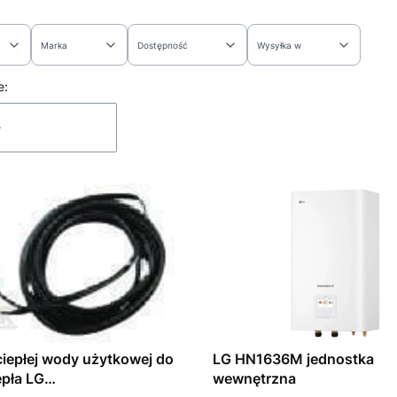
Marka
Dostępność
Wysyłka w
rów
 produktów
e:
e
ciepłej wody użytkowej do
LG HN1636M jednostka
pła LG
wewnętrzna