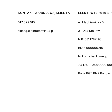
KONTAKT Z OBSŁUGĄ KLIENTA
ELEKTROTERMIA SP.
517 079 615
ul. Mackiewicza 5
sklep@elektrotermia24.pl
31-214 Kraków
NIP: 6811782198
BDO: 000006916
Nr konta bankowego:
73 1750 1048 0000 00
Bank BGŻ BNP Paribas 