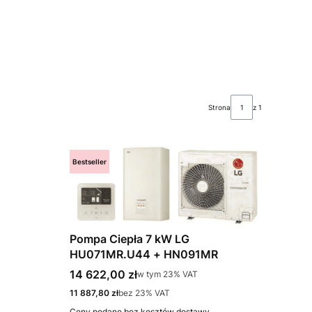
Strona
z 1
Bestseller
Pompa Ciepła 7 kW LG
HU071MR.U44 + HN091MR
Cena brutto
14 622,00 zł
w tym %s VAT
w tym
23%
VAT
Cena netto
11 887,80 zł
bez 23% VAT
Ceny podane bez kosztów dostawy.