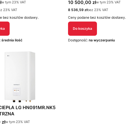
0.ENCXLEU
tto
Cena brutto
ł
10 500,00 zł
w tym %s VAT
w tym %s VAT
w tym
23%
VAT
w tym
23%
VAT
Cena netto
ez 23% VAT
8 536,59 zł
bez 23% VAT
e bez kosztów dostawy.
Ceny podane bez kosztów dostawy.
yka
Do koszyka
:
średnia ilość
Dostępność:
na wyczerpaniu
CIEPŁA LG HN091MR.NK5
TRZNA
tto
 zł
w tym %s VAT
w tym
23%
VAT