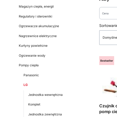
Magazyn ciepła, energii
Cena
Regulatory i sterowniki
Koniec filt
Lista
Sortowani
Ogrzewacze akumulacyjne
Nagrzewnice elektryczne
Domyśln
Kurtyny powietrzne
Ogrzewanie wody
Bestseller
Pompy ciepła
Panasonic
LG
Jednostka wewnętrzna
Komplet
Czujnik 
pomp cie
Jednostka zewnętrzna