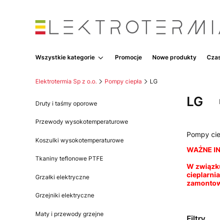
Wszystkie kategorie
Promocje
Nowe produkty
Czas
Elektrotermia Sp z o.o.
Pompy ciepła
LG
LG
Druty i taśmy oporowe
Przewody wysokotemperaturowe
Pompy cie
Koszulki wysokotemperaturowe
WAŻNE IN
Tkaniny teflonowe PTFE
W związku
cieplarni
Grzałki elektryczne
zamontowa
Grzejniki elektryczne
Maty i przewody grzejne
Filtry