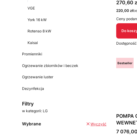
PHRSTA
Cena bru
270,60 z
VGE
Cena netto
220,00 zł
b
Ceny podan
York 16 kW
Do kosz
Rotenso 8 kW
Kaisai
Dostępność
Promienniki
Bestseller
Ogrzewanie zbiorników i beczek
Ogrzewanie luster
Dezynfekcja
Koniec menu
Filtry
w kategorii: LG
POMPA 
WEWNE
Wybrane
Wyczyść
Cena bru
7 076,00