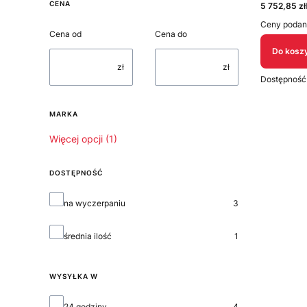
CENA
Cena netto
5 752,85 zł
Ceny podan
Cena od
Cena do
Do kosz
zł
zł
Dostępność
MARKA
Marka
Więcej opcji (1)
DOSTĘPNOŚĆ
Dostępność
na wyczerpaniu
3
średnia ilość
1
WYSYŁKA W
Wysyłka w
24 godziny
4