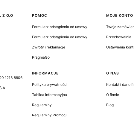
 Z O.O
Linki w stopce
POMOC
MOJE KONTO
Formularz odstąpienia od umowy
Twoje zamówien
Formularz odstąpienia od umowy
Przechowalnia
Zwroty i reklamacje
Ustawienia kont
PragmaGo
INFORMACJE
O NAS
00 1213 8806
Polityka prywatności
Kontakt i dane f
S.A
Tablica informacyjna
O firmie
Regulaminy
Blog
Regulaminy Promocji