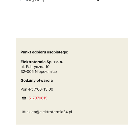
Punkt odbioru osobistego:
Elektrotermia Sp. z o.o.
ul. Fabryczna 10
32-005 Niepołomice
Godziny otwarcia
Pon-Pt 7:00-15:00
☎
517079615
📧 sklep@elektrotermia24.pl