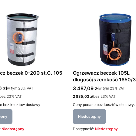
cz beczek 0-200 st.C. 105
Ogrzewacz beczek 105L
długość/szerokość 1650
230V 400W
tto
Cena brutto
 zł
3 487,09 zł
w tym %s VAT
w tym %s VAT
w tym
23%
VAT
w tym
23%
VAT
Cena netto
bez 23% VAT
2 835,03 zł
bez 23% VAT
e bez kosztów dostawy.
Ceny podane bez kosztów dostawy.
ępny
Niedostępny
:
Niedostępny
Dostępność:
Niedostępny