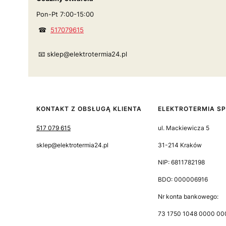
Pon-Pt 7:00-15:00
☎
517079615
📧 sklep@elektrotermia24.pl
KONTAKT Z OBSŁUGĄ KLIENTA
ELEKTROTERMIA SP.
517 079 615
ul. Mackiewicza 5
sklep@elektrotermia24.pl
31-214 Kraków
NIP: 6811782198
BDO: 000006916
Nr konta bankowego:
73 1750 1048 0000 00