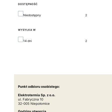
DOSTĘPNOŚĆ
Dostępność
Niedostępny
2
WYSYŁKA W
Wysyłka w
14 dni
2
Punkt odbioru osobistego:
Elektrotermia Sp. z o.o.
ul. Fabryczna 10
32-005 Niepołomice
Godziny otwarcia