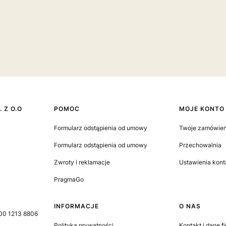
 Z O.O
Linki w stopce
POMOC
MOJE KONTO
Formularz odstąpienia od umowy
Twoje zamówien
Formularz odstąpienia od umowy
Przechowalnia
Zwroty i reklamacje
Ustawienia kont
PragmaGo
INFORMACJE
O NAS
00 1213 8806
Polityka prywatności
Kontakt i dane f