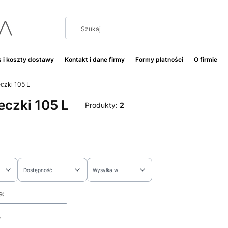
 i koszty dostawy
Kontakt i dane firmy
Formy płatności
O firmie
eczki 105 L
eczki 105 L
Produkty:
2
Dostępność
Wysyłka w
rów
 produktów
e:
e