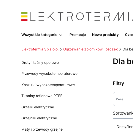
Wszystkie kategorie
Promocje
Nowe produkty
Czas
Elektrotermia Sp z o.o.
Ogrzewanie zbiorników i beczek
Dla b
Dla b
Druty i taśmy oporowe
Przewody wysokotemperaturowe
Filtry
Koszulki wysokotemperaturowe
Tkaniny teflonowe PTFE
Cena
Grzałki elektryczne
Koniec filt
Lista
Sortowani
Grzejniki elektryczne
Domyśln
Maty i przewody grzejne