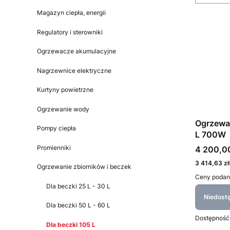
Magazyn ciepła, energii
Regulatory i sterowniki
Ogrzewacze akumulacyjne
Nagrzewnice elektryczne
Kurtyny powietrzne
Ogrzewanie wody
Ogrzewa
Pompy ciepła
L 700W
Promienniki
Cena bru
4 200,00
Cena netto
3 414,63 zł
Ogrzewanie zbiorników i beczek
Ceny podan
Dla beczki 25 L - 30 L
Niedost
Dla beczki 50 L - 60 L
Dostępność
Dla beczki 105 L